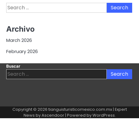
Search
for:
Archivo
March 2026
February 2026
Buscar
Search
for:
Copyright © 2026
tianguisturisticomexico.com.mx
| Expert
News by
Ascendoor
| Powered by
WordPress
.