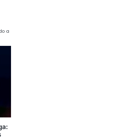
do a
ga:
s