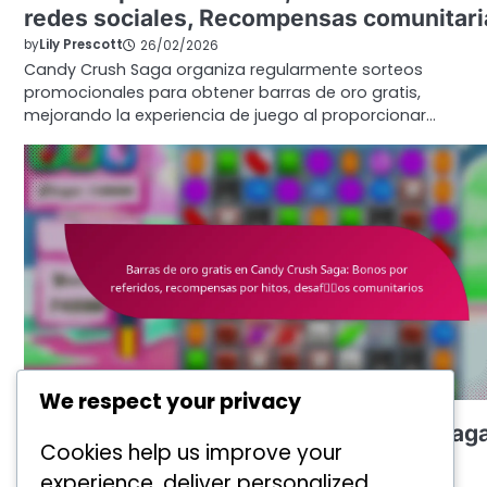
redes sociales, Recompensas comunitari
by
Lily Prescott
26/02/2026
Candy Crush Saga organiza regularmente sorteos
promocionales para obtener barras de oro gratis,
mejorando la experiencia de juego al proporcionar…
We respect your privacy
RECLAMOS DE BARRAS DE ORO GRATIS
Barras de oro gratis en Candy Crush Sag
Cookies help us improve your
Bonos por referidos, recompensas por
experience, deliver personalized