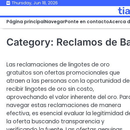
Skip
Thursday, Jun 18, 2026
ti
to
content
Página principal
Navegar
Ponte en contacto
Acerca 
Category:
Reclamos de Ba
Las reclamaciones de lingotes de oro
gratuitos son ofertas promocionales que
atraen a las personas con la oportunidad de
recibir lingotes de oro sin costo,
aprovechando el valor inherente del oro. Par
navegar estas reclamaciones de manera
efectiva, es esencial evaluar la legitimidad d
la oferta buscando transparencia y
verificando la fuente. Las ofertas genuinas