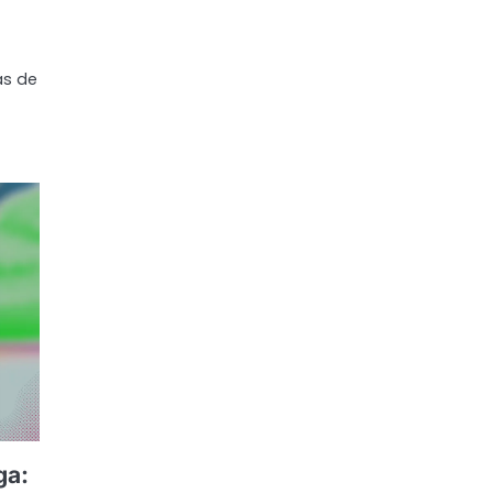
as de
ga: