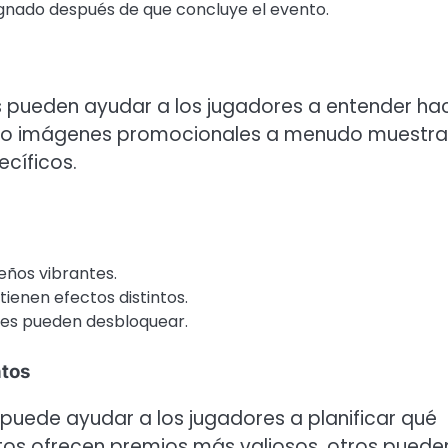
gnado después de que concluye el evento.
s pueden ayudar a los jugadores a entender ha
la o imágenes promocionales a menudo muestr
cíficos.
eños vibrantes.
ienen efectos distintos.
ores pueden desbloquear.
ntos
puede ayudar a los jugadores a planificar qué
ntos ofrecen premios más valiosos, otros puede