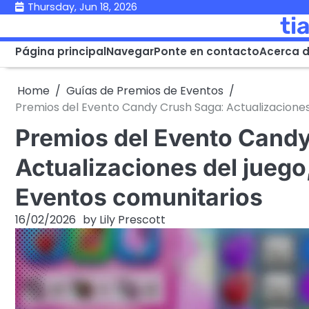
Skip
Thursday, Jun 18, 2026
ti
to
content
Página principal
Navegar
Ponte en contacto
Acerca 
Home
Guías de Premios de Eventos
Premios del Evento Candy Crush Saga: Actualizaciones
Premios del Evento Cand
Actualizaciones del jueg
Eventos comunitarios
16/02/2026
by
Lily Prescott